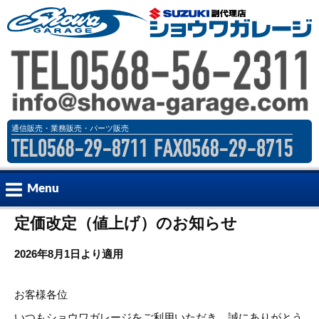
通信販売・業務販売・パーツ販売
Menu
定価改定（値上げ）のお知らせ
パーツ
Part
2026年8月1日より適用
在庫情報
Inventory Car
お客様各位
会社案内
Company
いつもショウワガレージをご利用いただき、誠にありがとう