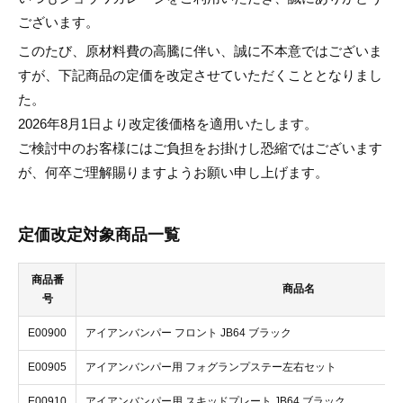
ございます。
お問合せ
Contact
このたび、原材料費の高騰に伴い、誠に不本意ではございま
すが、下記商品の定価を改定させていただくこととなりまし
カタログ
た。
Catalog
2026年8月1日より改定後価格を適用いたします。
ご検討中のお客様にはご負担をお掛けし恐縮ではございます
業務販売はこちら
Wholesale
が、何卒ご理解賜りますようお願い申し上げます。
定価改定対象商品一覧
商品番
商品名
号
E00900
アイアンバンパー フロント JB64 ブラック
E00905
アイアンバンパー用 フォグランプステー左右セット
E00910
アイアンバンパー用 スキッドプレート JB64 ブラック